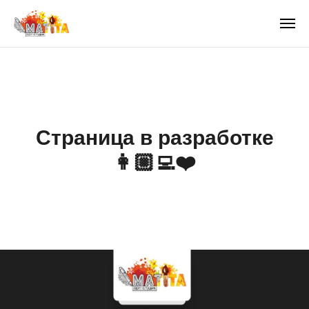
Страница в разработке
👩🏼‍💻❤️