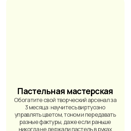
профессионала во флористике
акрилом за 3 месяца
ВЫБРАТЬ ЭТУ ПРОГРАММУ
подробнее о курсе
Академия карандашного
рисунка: графика и цвет
Научитесь передавать настроение
и глубину рисунка с помощью самых
доступных инструментов — простых
и цветных карандашей.