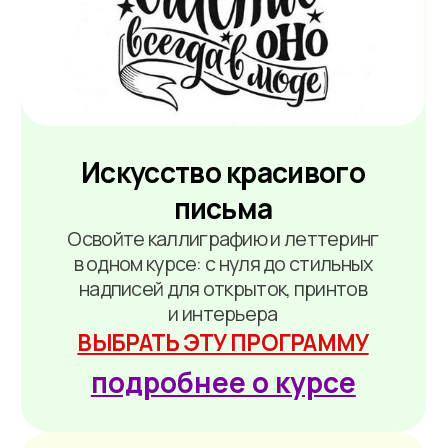
акриловыми красками
Реалистичные портреты в разных
стилях всего за 2 месяца, даже если
никогда не рисовали людей
ВЫБРАТЬ ЭТУ ПРОГРАММУ
подробнее о курсе
«Акрил цветочная
поляна 2.0»
Система из 3 шагов: от новичка до