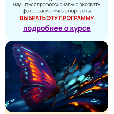
Нейросети для
художников и творческих
людей
Освойте инструменты на основе
искусственного интеллекта, которые
возьмут на себя рутинные задачи в
рисовании и в жизни, пока вы будете
заниматься действительно важным —
творчеством
ВЫБРАТЬ ЭТУ ПРОГРАММУ
подробнее о курсе