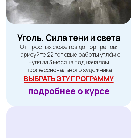
*заполнение анкеты займет
1 минуту, смелее ❤️
Как подать заявку
на участие
в «НОВОГОДНЕЙ
СКАЗКЕ»?
Выберите образовательную
программу