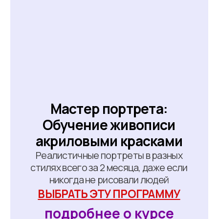
Заполните анкету
Торопитесь, пока есть места
Ожидайте: с вами свяжется
менеджер школы и
подтвердит заявку
Забронируйте льготное
место на основном
обучении
Хочу новогодний подарок