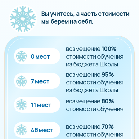
Осталось
78 мест
В канун Нового года хочется
верить в чудеса.
А в «Арт-Матита» мы создаем
их сами.
Хочу получить финансовую
поддержку