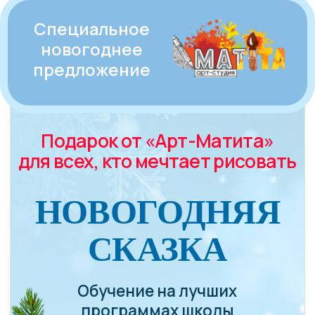
Специальное
новогоднее
предложение
Подарок от «Арт-Матита»
для всех, кто мечтает рисовать
НОВОГОДНЯЯ
СКАЗКА
Обучение на лучших
программах школы
с компенсацией до
95%
стоимости