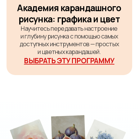
Оставили заявку? Отлично! На
указанную почту вам придёт
приглашение на закрытые
новогодние мастер-классы 23-
24 декабря.
Участие
бесплатное для вас
😉
Мы отправили все материалы
и референсы отдельным
письмом — вам нужно будет