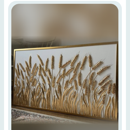
5 урок
Магия лотоса.
Формат А3
5 ступень художника.
Интерьерные картины на стыке
двух жанров: ботаника и
анималистика