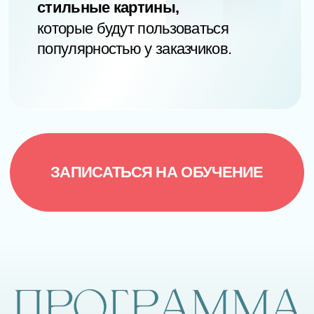
1-3 урок
Организационные уроки
«Как получить максимум от курса»
4 урок