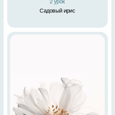
1-3 урок
Пишем композицию из трех картин с
росписью багета: ландыши и ирисы