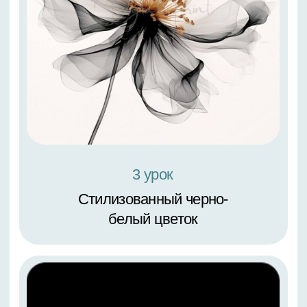
4 урок
Роза на круглом подрамнике
(диаметр — 40 см)