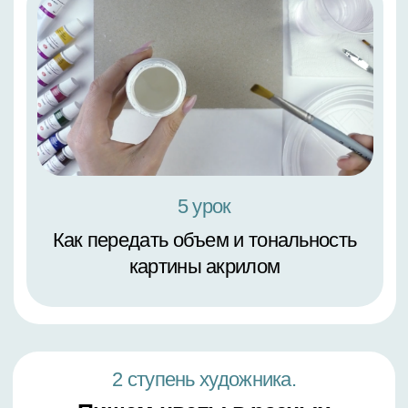
4 урок
Пион в стиле
«поп-арт»