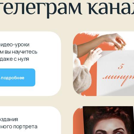
видео-уроки
м вы научитесь
 даже с нуля
 подробнее
оздания
ного портрета