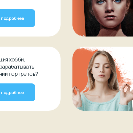
 подробнее
ия хобби.
 зарабатывать
нии портретов?
 подробнее