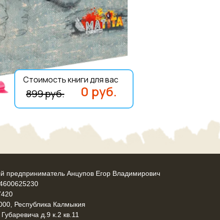
Стоимость книги для вас
0 руб.
899 руб.
й предприниматель Анцупов Егор Владимирович
4600625230
7420
000, Республика Калмыкия
 Губаревича д.9 к.2 кв.11