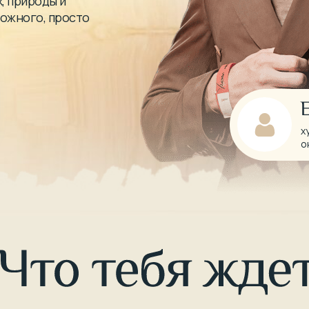
, природы и
ложного, просто
х
о