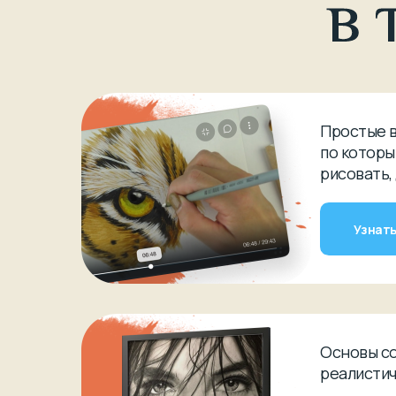
Простые 
по которы
рисовать,
Узнать
Основы с
реалистич