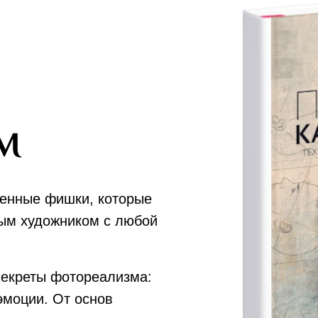
венные фишки, которые
ым художником с любой
секреты фотореализма:
эмоции. От основ