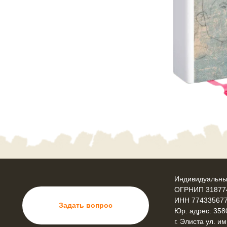
Индивидуальны
ОГРНИП 31877
ИНН 77433567
Задать вопрос
Юр. адрес: 358
г. Элиста ул. им