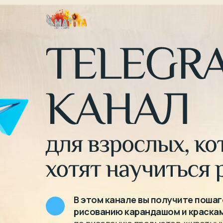
В этом канале вы получите пошаг
рисованию карандашом и краска