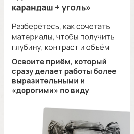
Художник и основатель
школы «Арт-Матита»
Обучил рисованию
тысячи учеников
Провёл сотни часов
онлайн-эфиров
Специализируется
на разных техниках
в живописи