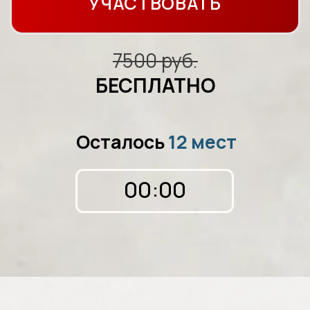
Сразу после
регистрации
вы получите
Видеоурок
«Постановка руки.
Первая работа простым
карандашом»
Освоите базу, с которой
начинается любой сильный
рисунок: как держать руку,