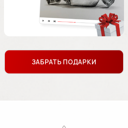
Объясняет сложные вещи
простым языком — без
перегруза и «академической
жести», чтобы результат
получался уже в процессе
ХОЧУ РАЗОБРАТЬСЯ В ТЕХНИКЕ
Вот так могут