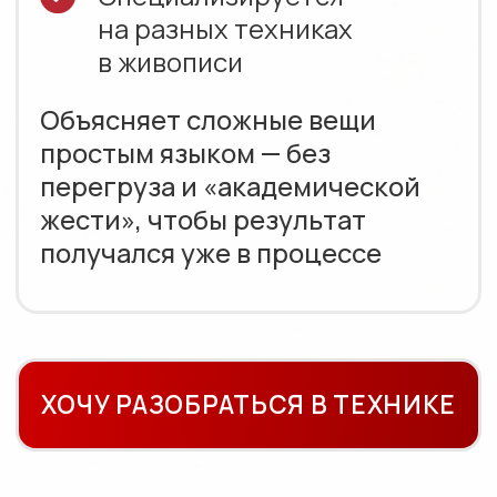
Контактные данные:
+7 (499) 938-43-35
info@matita-school.ru
Блог
Индивидуальный предприниматель
Анцупов Егор Владимирович
ОГРНИП 318774600625230
ИНН 774335677420
Юр. адрес: 358000, Республика Калмыкия
г. Элиста ул. им Губаревича д.9 к.2 кв.11
Договор оферта
Политика конфиденциальности
Согласие на обработку персональных
данных
Согласие на получение новостной и