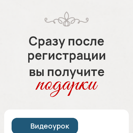
контролировать линии и
делать аккуратную работу
без «дрожащего штриха»
Даже если вы только
начинаете — получится чисто
и уверенно с первого раза
Видеоурок
«Двойная техника: