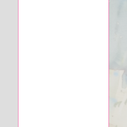
Записалась в «Арт-Матита», чтобы
повысить свой уровень знаний.
Купила курсы для того,
чтобы
заниматься с профессионалами, и не
ошиблась.
Результат обучения удивил не
только Светлану, но и окружающих.
Сейчас
серия её рисунков с собаками
висит в грумерском салоне.