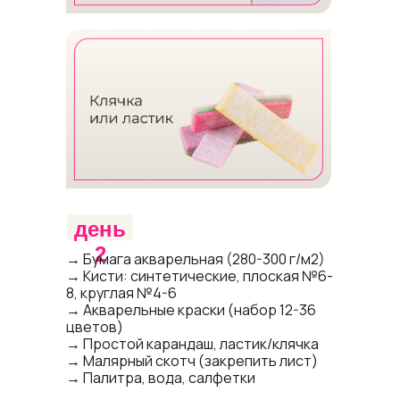
день
2
→ Бумага акварельная (280-300 г/м2)
→ Кисти: синтетические, плоская №6-
8, круглая №4-6
Ирина
→ Акварельные краски (набор 12-36
Паутова
цветов)
Ярославль, 59 лет
→ Простой карандаш, ластик/клячка
→ Малярный скотч (закрепить лист)
→ Палитра, вода, салфетки
Окончила художественную школу, но в