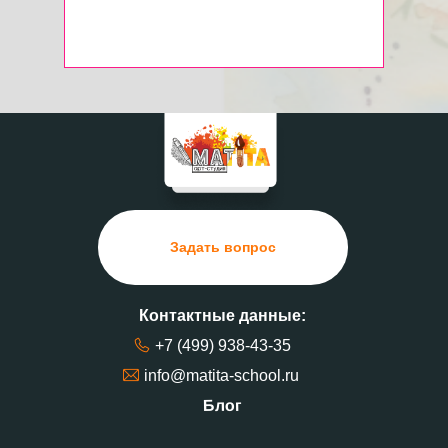
Варвара
Дмитриева
Санкт-Петербург, 48 лет
Начала рисовать на марафоне,
сразу
купила курсы.
Задать вопрос
Через два месяца обучения продала
первую картину.
Клиенты приходят по
сарафанному радио.
Знакомая заказала
Контактные данные:
картину с вишнями на большом формате
70х100 см.
Было страшно браться, но
+7 (499) 938-43-35
решилась за 7500 ₽.
info@matita-school.ru
Блог