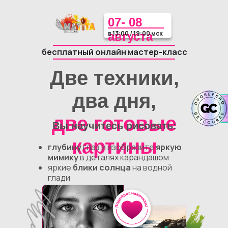
07- 08
в 13:00 / 19:00 мск
августа
бесплатный онлайн мастер-класс
Две техники,
два дня,
две готовые
Вы научитесь рисовать:
картины
глубину
глаз и изобразите
яркую
мимику
в деталях карандашом
яркие
блики солнца
на водной
глади