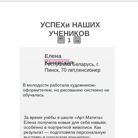
УСПЕХи НАШИХ
УЧЕНИКОВ
1
→
→
Елена
Каневская
Республика Беларусь, г.
Пинск, 70 лет,пенсионер
В молодости работала художником-
оформителем, но рисованию системно не
обучалась.
За время учёбы в школе «Арт-Матита»
Елена получила новые для себя навыки,
особенно в портретной живописи. Как
результат — подготовила персональную
выставку в городском концертно-