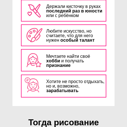
фактуру
, блики, объём и
Держали кисточку в руках
глубину без грязных
последний раз в юности
оттенков
или с ребёнком
Шаг за шагом пройдете путь
от чистого листа до
Любите искусство, но
картины
считаете, что для него
ЗАРЕГИСТРИРОВАТЬСЯ
нужен
особый талант
Мечтаете найти своё
хобби
и получать
признание
Хотите не просто отдыхать,
но и, возможно,
зарабатывать
Тогда рисование