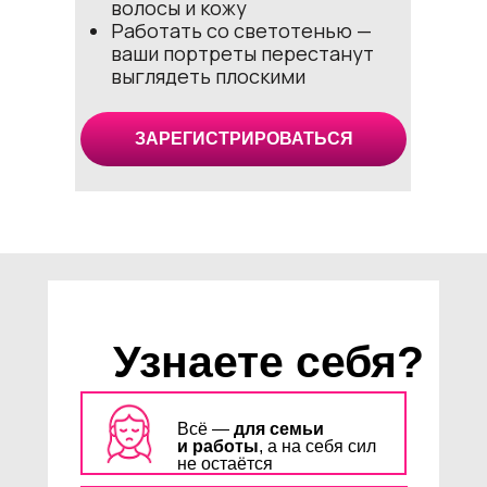
волосы и кожу
Работать со светотенью —
ваши портреты перестанут
выглядеть плоскими
ЗАРЕГИСТРИРОВАТЬСЯ
Морской
пейзаж
акварелью
Узнаете себя?
Освоите технику
работы с
акварелью, чтобы ваши
рисунки выглядели
Всё —
для семьи
и работы
, а на себя сил
профессионально
не остаётся
Научитесь
передавать