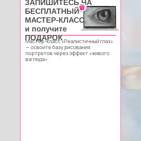
ЗАПИШИТЕСЬ НА
БЕСПЛАТНЫЙ
МАСТЕР-КЛАСС
и получите
ПОДАРОК
Мастер-класс «Реалистичный глаз»
— освоите базу рисования
портретов через эффект «живого
взгляда».
Светлана
Сурмава
63 года, пенсионерка
Немного
рисовала карандашом для себя.