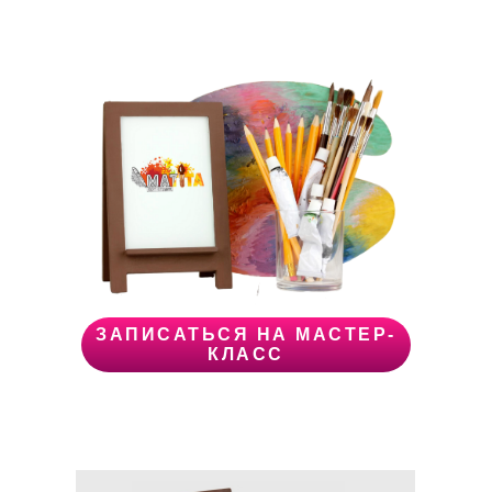
пензенское худучилище не прошла по
баллам.
После рисовала мало.
Поступила на курсы по графике, ощутила
результат.
От друзей всегда есть
заказы: они в восторге от рисунков.
ЗАПИСАТЬСЯ НА МАСТЕР-
КЛАСС