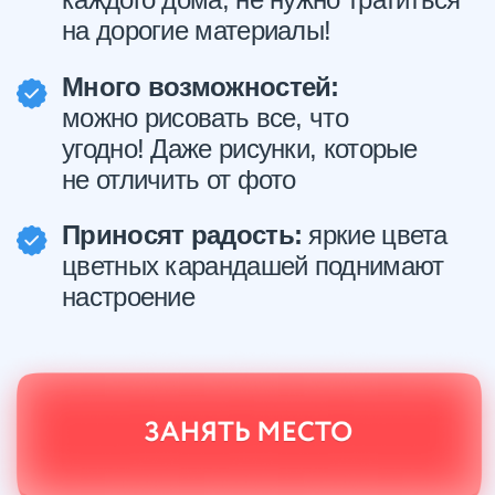
скажете: “Вау!
Неужели
я так могу?!”
получите
удовольствие
от
процесса
отключитесь
от
внешней суеты и быта
интересно и с пользой
проведете время
вместо залипания в
соцсетях
снимете напряжение
и
расслабитесь