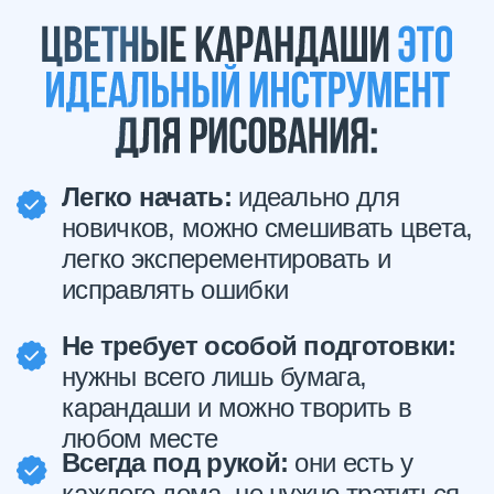
карандаши и можно творить в
любом месте
Всегда под рукой:
они есть у
каждого дома, не нужно тратиться
на дорогие материалы!
Много возможностей:
можно рисовать все, что
угодно! Даже рисунки, которые
не отличить от фото
Приносят радость:
яркие цвета
цветных карандашей поднимают
настроение