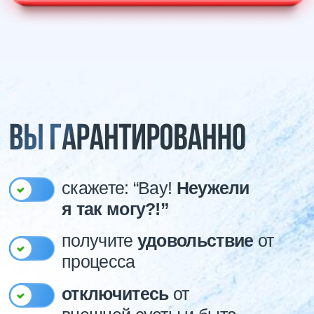
Ваш учитель рисования:
старший педагог школы. Художник-
универсал с опытом более 12 лет.
Особая черта Марии — способность объяснять
сложное простым языком. Наши ученики
особенно ценят её за внимательный и чуткий
подход, а также за понятные и подробные
объяснения. Учиться рисовать с ней — одно
удовольствие!