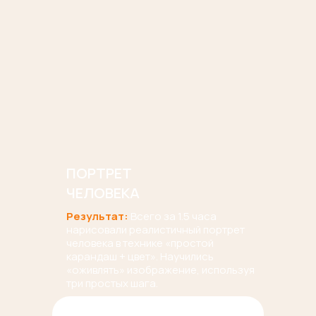
ПОРТРЕТ
ЧЕЛОВЕКА
Результат:
Всего за 1.5 часа
нарисовали реалистичный портрет
человека в технике «простой
карандаш + цвет». Научились
«оживлять» изображение, используя
три простых шага.