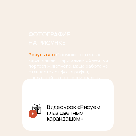
ФОТОГРАФИЯ
НА РИСУНКЕ
Результат:
С помощью цветных
карандашей , нарисовали объемный
портрет животного. Ваша работа не
отличается от фотографии,
сделанной на профессиональную
камеру.
Видеоурок «Рисуем
глаз цветным
карандашом»