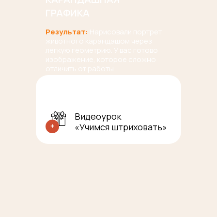
ГРАФИКА
Результат:
Нарисовали портрет
животного карандашом через
легкую геометрию. У вас готово
изображение, которое сложно
отличить от работы
профессионального художника.
Видеоурок
«Учимся штриховать»