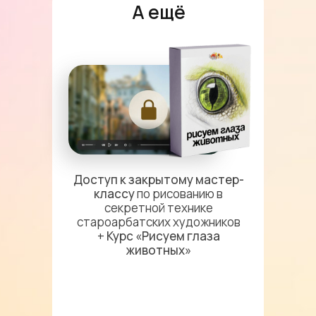
А ещё
Доступ к закрытому мастер-
классу
по рисованию в
секретной технике
староарбатских художников
+
Курс «Рисуем глаза
животных»