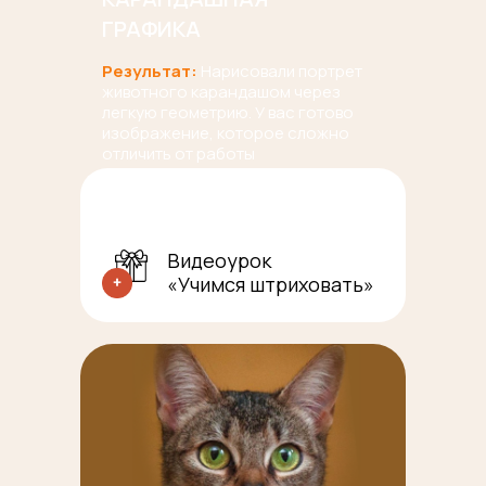
ГРАФИКА
Результат:
Нарисовали портрет
животного карандашом через
легкую геометрию. У вас готово
изображение, которое сложно
отличить от работы
профессионального художника.
Видеоурок
«Учимся штриховать»