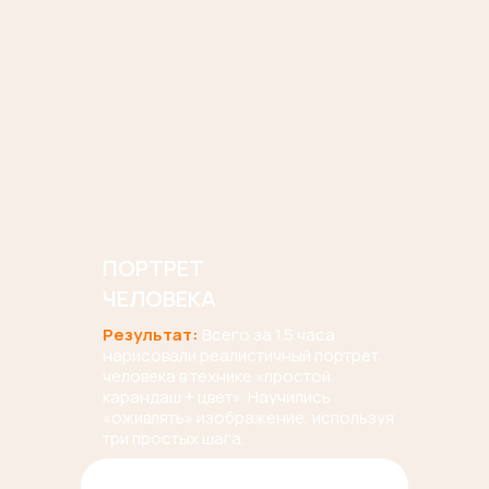
ПОРТРЕТ
ЧЕЛОВЕКА
Результат:
Всего за 1.5 часа
нарисовали реалистичный портрет
человека в технике «простой
карандаш + цвет». Научились
«оживлять» изображение, используя
три простых шага.