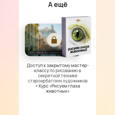
А ещё
Доступ к закрытому мастер-
классу
по рисованию в
секретной технике
староарбатских художников
+
Курс «Рисуем глаза
животных»