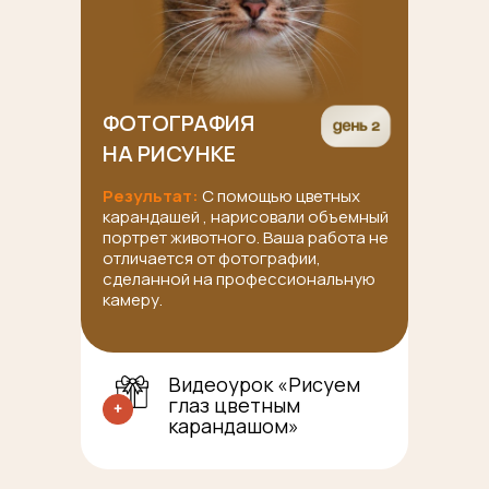
ФОТОГРАФИЯ
НА РИСУНКЕ
Результат:
С помощью цветных
карандашей , нарисовали объемный
портрет животного. Ваша работа не
отличается от фотографии,
сделанной на профессиональную
камеру.
Видеоурок «Рисуем
глаз цветным
карандашом»