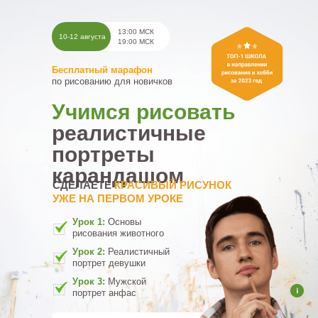
13:00 МСК
10-12 августа
19:00 МСК
Бесплатный марафон
по рисованию для новичков
Учимся рисовать
реалистичные
портреты
карандашом
СДЕЛАЕТЕ
КРАСИВЫЙ РИСУНОК
УЖЕ НА ПЕРВОМ УРОКЕ
Урок 1:
Основы
рисования животного
Урок 2:
Реалистичный
портрет девушки
Урок 3:
Мужской
портрет анфас