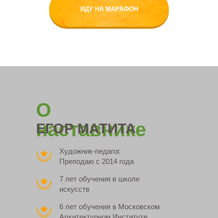
ИДУ НА МАРАФОН
О
наставнике
ЕГОР МАТИТА
Художник-педагог.
Преподаю с 2014 года
7 лет обучения в школе
искусств
6 лет обучения в Московском
Архитектурном Институте