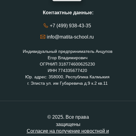
Контактные данные:
Копии Великих
Рисуем шедевры мирового искусства
+7 (499) 938-43-35
простым карандашом
info@matita-school.ru
16 000 ₽
Индивидуальный предприниматель Анцупов
Егор Владимирович
ОГРНИП 318774600625230
ИНН 774335677420
Юр. адрес: 358000, Республика Калмыкия
г. Элиста ул. им Губаревича д.9 к.2 кв.11
© 2025. Все права
защищены
Согласие на получение новостной и