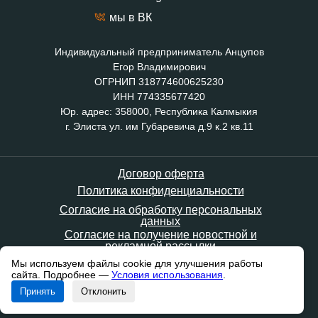
мы в ВК
Индивидуальный предприниматель Анцупов
Егор Владимирович
ОГРНИП 318774600625230
ИНН 774335677420
Юр. адрес: 358000, Республика Калмыкия
г. Элиста ул. им Губаревича д.9 к.2 кв.11
Договор оферта
Политика конфиденциальности
Согласие на обработку персональных
данных
Согласие на получение новостной и
рекламной рассылки
Мы используем файлы cookie для улучшения работы
© 2026. Все права
сайта. Подробнее —
Условия использования
.
защищены
Принять
Отклонить