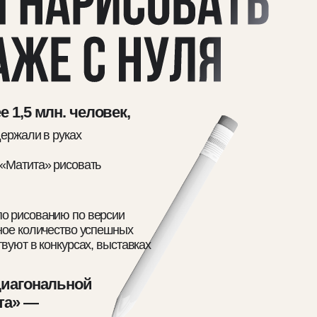
о успешных
сах, выставках
ой
я