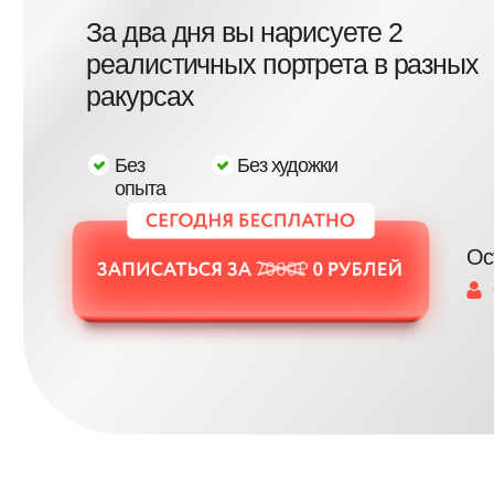
реалистичных портрета в разных
ракурсах
Без
Без художки
опыта
Осталось
9 мес