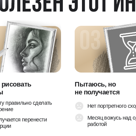
овать
Пытаюсь, но
не получается
вильно сделать
Нет портретного сходства
Месяц вожусь над одной
ся перенести
работой
ртреты очень