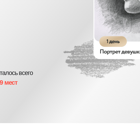
 всего
т