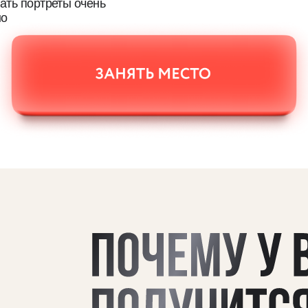
Мы обучили более 1,5 млн. 
98% из них никогда не держали в рука
карандаш.
По авторской методике «Матита» рис
получается у всех!
«Арт-Матита» —
лучшая онлайн-школа по рисованию 