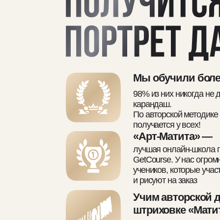
GetCourse. У нас огромное количеств
учеников, которые участвуют в конкур
и рисуют на заказ
Учим авторской диагональн
штриховке «Матита» —
простая в исполнении техника, котора
получается даже у детей