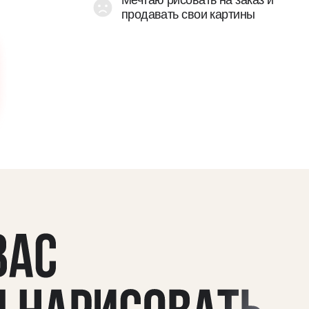
человек,
х
овать
по версии