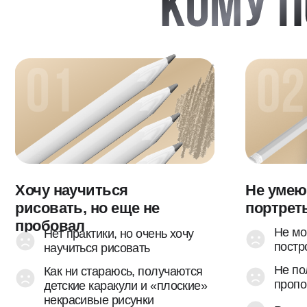
Хочу научиться
Не умею рис
рисовать, но еще не
портреты
пробовал
Не могу пра
Нет практики, но очень хочу
построение
научиться рисовать
Не получает
Как ни стараюсь, получаются
пропорции
детские каракули и «плоские»
некрасивые рисунки
Рисовать по
сложно