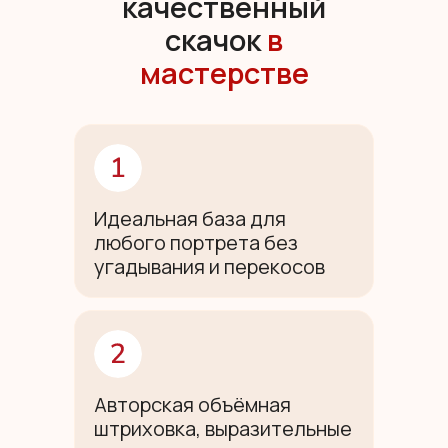
качественный
Юр. адрес: 358000, Республика Калмыкия
скачок
в
г. Элиста ул. им Губаревича д.9 к.2 кв.11
мастерстве
Договор оферта
Политика конфиденциальности
Согласие на обработку персональных
данных
Согласие на получение новостной и
рекламной рассылки
Идеальная база для
любого портрета без
© 2026. Все права защищены
угадывания и перекосов
Авторская объёмная
штриховка, выразительные