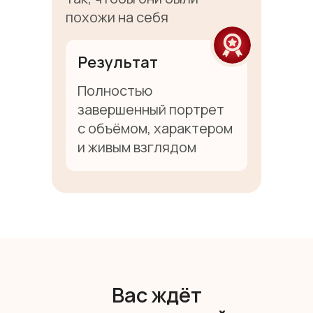
похожи на себя
Результат
Полностью
завершенный портрет
Задать вопрос
с объёмом, характером
и живым взглядом
Контактные данные:
+7 (499) 938-43-35
info@matita-school.ru
Блог
Индивидуальный предприниматель
Анцупов Егор Владимирович
Вас ждёт
ОГРНИП 318774600625230
ИНН 774335677420