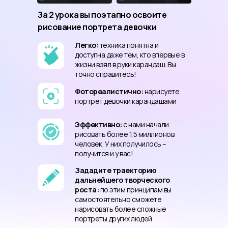
За 2 урока вы поэтапно освоите
рисование портрета девочки
Легко:
техника понятна и
доступна даже тем, кто впервые в
жизни взял в руки карандаш. Вы
точно справитесь!
Фотореалистично:
нарисуете
портрет девочки карандашами
Эффективно:
с нами начали
рисовать более 1,5 миллионов
человек. У них получилось –
получится и у вас!
Зададите траекторию
дальнейшего творческого
роста:
по этим принципам вы
самостоятельно сможете
нарисовать более сложные
портреты других людей