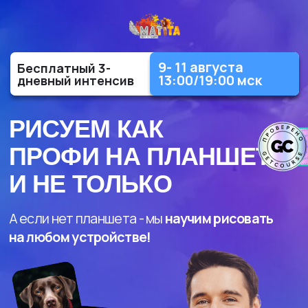
9- 11 августа
Бесплатный 3-
13:00/19:00 мск
дневный интенсив
РИСУЕМ КАК
ПРОФИ НА ПЛАНШЕТЕ
И НЕ ТОЛЬКО
А если нет планшета - мы
научим рисовать
на любом устройстве!