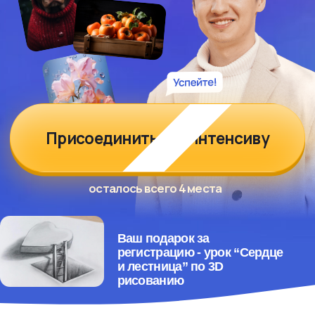
Присоединиться к интенсиву
осталось всего 4 места
Ваш подарок за
регистрацию - урок “Сердце
и лестница” по 3D
рисованию
ДЛЯ КОГО НАШ
ИНТЕНСИВ
Новичок, который хочет начать
рисовать с быстрым результатом