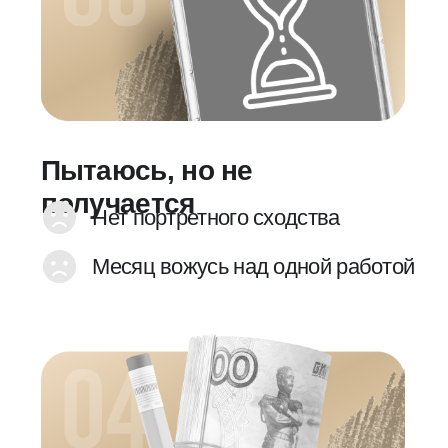
Портрет мужчины с
веснушками. Анфас
Результат:
Нарисуете два
реалистичных портрета
в разных ракурсах за 2
дня.
Без опыта
Без художки
Без
таланта