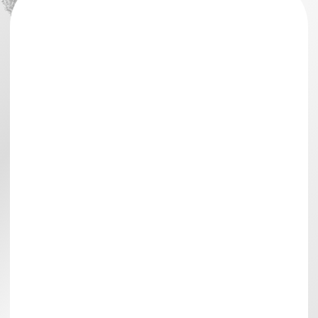
Хочу научиться
рисовать, но еще не
пробовал
Нет практики, но очень хочу
научиться рисовать
Как ни стараюсь, получаются
детские каракули и «плоские»
некрасивые рисунки