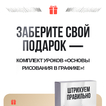
Видеоурок
«Штрихуем
правильно»
Видеоурок
«Клячка Vs
Ластик»