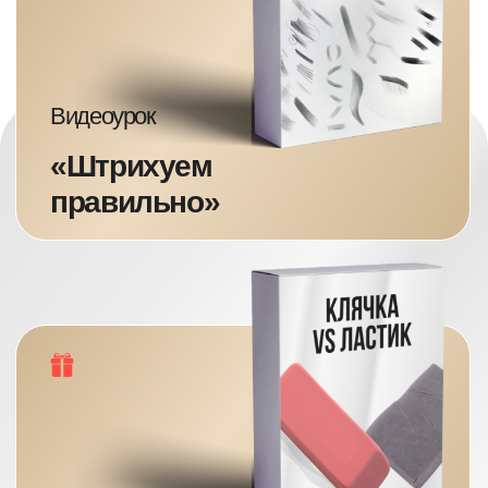
Методическое
пособие
«Схемы по
рисованию
портретов»
Скачайте уроки
в вечное пользование