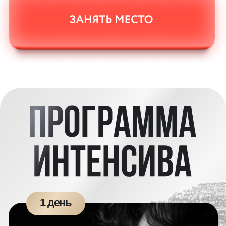
98% из них — никогда не держали в руках
карандаш. По авторской методике Матита
рисовать получается у всех!
«Арт-Матита» —
лучшая онлайн-школа по рисованию, по версии
GetCourse. Мы не видели такого количества
успешных учеников, как у в нашей школе!
Учим авторской
диагональной
штриховке Матита
—
простая в исполнении техника, которая
получается даже у детей