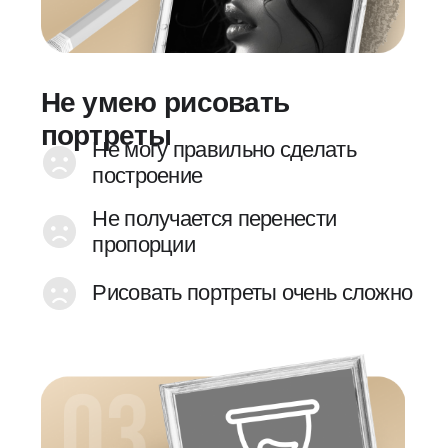
Портрет
девушки в
профиль
2 день