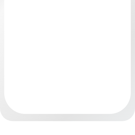
Не умею рисовать
портреты
Не могу правильно сделать
построение
Не получается перенести
пропорции
Рисовать портреты очень сложно