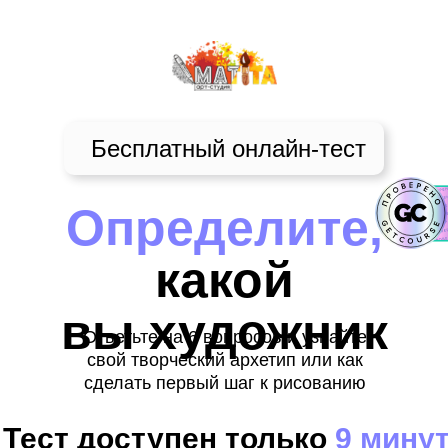
Бесплатный онлайн-тест
Определите,
какой
вы художник
Ответьте на 6 вопросов и узнайте
свой творческий архетип или как
сделать первый шаг к рисованию
Тест доступен только
9 мину