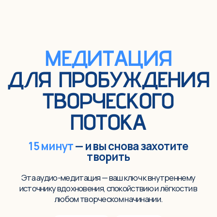
МЕДИТАЦИЯ
ДЛЯ ПРОБУЖДЕНИЯ
ТВОРЧЕСКОГО
ПОТОКА
15 минут
— и вы снова захотите
творить
Эта аудио-медитация — ваш ключ к внутреннему
источнику вдохновения, спокойствию и лёгкости в
любом творческом начинании.
🎁 Бесплатно
🕒 15 минут
🎓 Подходит для любого уровня
Скачать медитацию