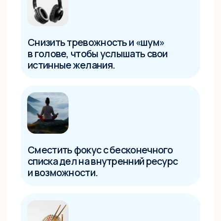
потенциал, о котором вы,
возможно, давно забыли или не
решались подумать.
Найти то самое хобби, от которого
вы будете получать настоящее
удовольствие в моменте.
Скачать медитацию