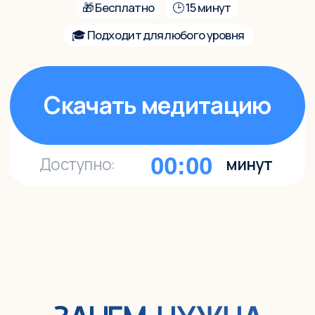
00:00
Доступно:
минут
ЗАЧЕМ НУЖНА
МЕДИТАЦИЯ?
Мы очень много внимания направляем на
внешнее:
отношения, работа, быт, семья.
При этом мало места оставляем для себя.
Вы заслуживаете не просто отдых, а дело по
душе, которое будет возвращать вам энергию,
силы и ощущение жизни «здесь и сейчас».
Эта медитация поможет