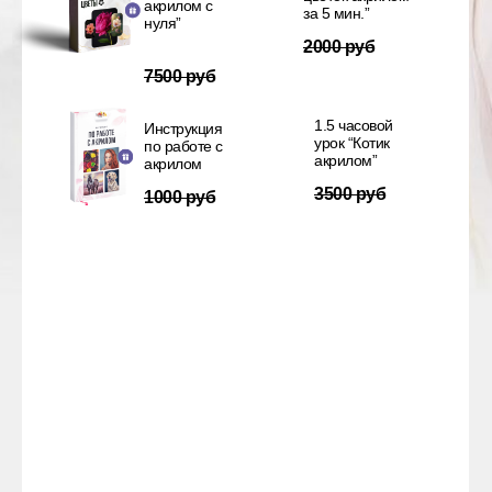
акрилом с
за 5 мин.”
нуля”
2000 руб
7500 руб
1.5 часовой
Инструкция
урок “Котик
по работе с
акрилом”
акрилом
3500 руб
1000 руб