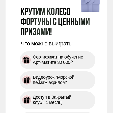
Сколько платят
Как убрать страх
художнику за картины
первого заказа
Что можно выиграть:
акрилом
Сертификат на обучение
Арт-Матита 30 000₽
Видеоурок "Морской
Какие картины
Как и где
пейзаж акрилом"
наиболее
продвигать себя и
востребованы
находить заказы
Доступ в Закрытый
клуб - 1 месяц