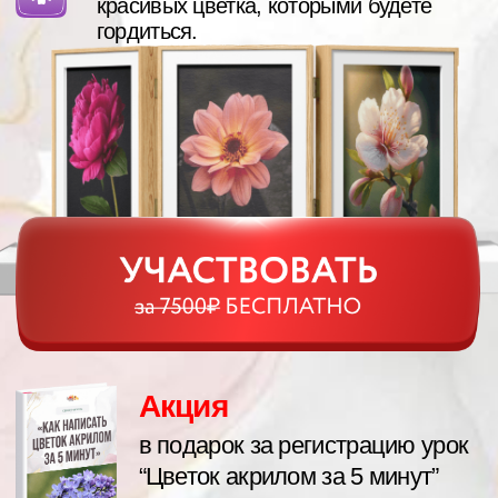
Акция
в подарок за регистрацию урок
“Цветок акрилом за 5 минут”
Действует еще
2:42
Ваш педагог:
Мария Сергеева
художник универсал
топ-педагог школы
рисования “Арт-матита”,
где рисуют более 1 млн
человек.