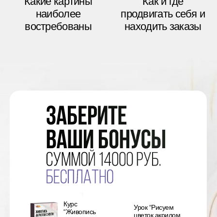
Курс
Урок “Рисуем
“Живопись
цветок акрилом