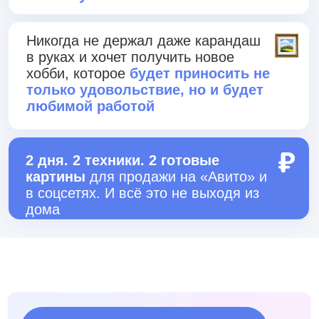
Такой красоты вы еще не
видели!
ИНТЕРЬЕРНАЯ
КАРТИНА
ЗА 15
МИНУТ
Через 5 минут
после регистрации
откроем доступ к уроку «Интерьерная
картина за 15 минут», которую можно
будет подарить или продать