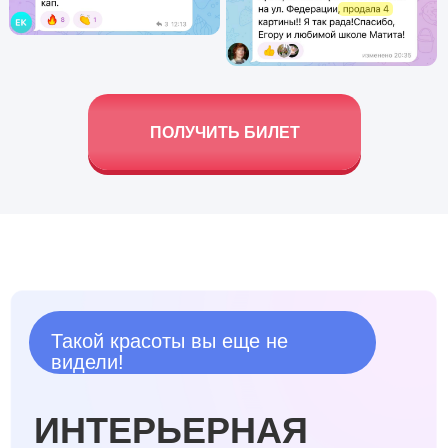
Политика
конфиденциальности
Согласие на получение
новостной и рекламной
рассылки
По любым
вопросам +7 499
938-43-35
Все права
защищены