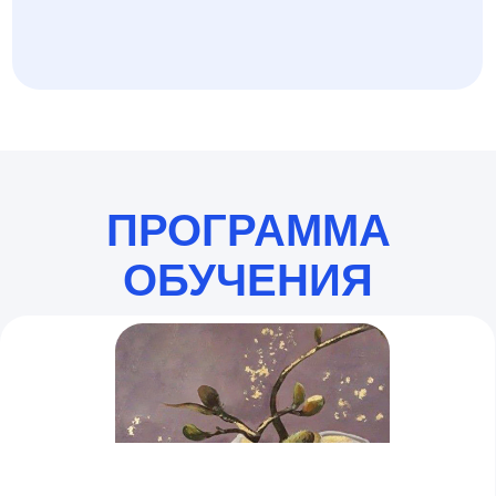
Нарисуете красивую картину в
популярной технике
Узнаете, как получить
дополнительный стабильный
источник дохода, занимаясь
любимым делом
Научитесь использовать
современные и легкие
инструменты, чтобы ваши работы
увидело много людей
Ведёт: Мария
Сергеева
ПОДАРОК ПОСЛЕ УРОКА
Бонус: видеоурок «Часы в
технике арт-смола»