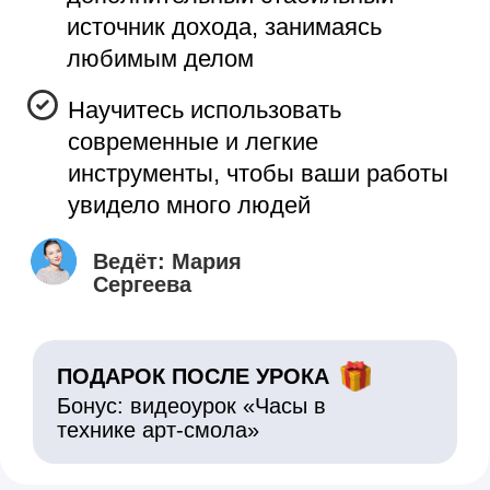
полностью
Поймете, как зарабатывать на
любимом деле и рисовать то, что
нравится именно вам
Получите проверенные способы
заработка на любимом деле,
которые приносят ученикам «Арт-
Матита» первые заказы сразу
после бесплатных уроков
Ведёт:
Мария
Сергеева
ПОДАРОК ПОСЛЕ УРОКА
Бонус: видеоурок «Часы в технике
арт-смола» за участие в эфире.