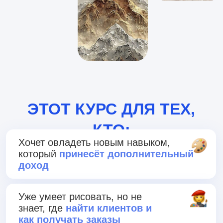
ЭТОТ КУРС ДЛЯ ТЕХ,
КТО:
Хочет овладеть новым навыком,
который
принесёт дополнительный
доход
Уже умеет рисовать, но не
знает, где
найти клиентов и
как получать заказы
Никогда не держал даже карандаш
в руках и хочет получить новое
хобби, которое
будет приносить не
только удовольствие, но и будет
любимой работой
2 дня. 2 техники. 2 готовые
картины
для продажи на «Авито» и
в соцсетях. И всё это не выходя из
дома