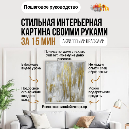
Пошаговое руководство
Получается даже у тех, кто
считает, что
ему не дано
рисовать
В формате
Не нужен
видео урока
опыт
и спец
образование
Подробное
Можно
объяснение
подарить или
каждого
продать
шага
Впишется
в любой интерьер