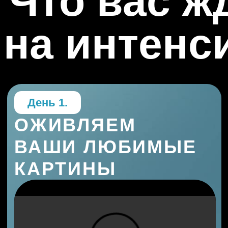
1.
Научимся делать короткие
трогательные ролики с вашими
картинами или семейными
фотографиями.
2.
Покажем, как добавить музыку и
настроение, чтобы вызвать слёзы
умиления.
3.
Разберём все вопросы и сложности.
Вы поймёте, что всё действительно
легко!