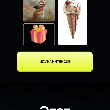
для вас,
если вы:
Рисуете для души
в альбоме или блокноте и хотите
ИДУ НА ИНТЕНСИВ
подарить своим работам новую жизнь
Хотите удивить