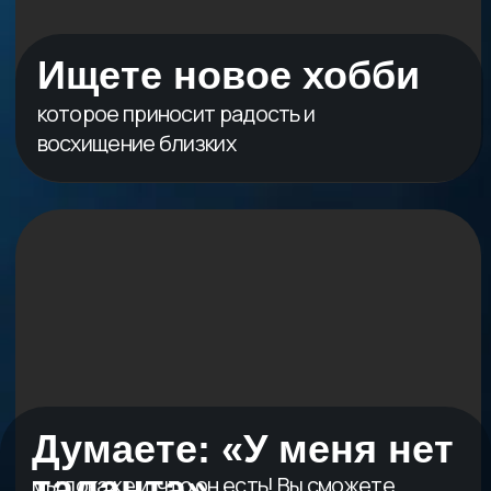
1.
Понятным языком расскажем, что
такое нейросети и как они помогут
творить.
2.
Практика: Выберем вашу работу
(рисунок или фото) и сделаем её
«живой». Увидите результат сразу!
3.
Создадите своё первое волшебное
видео, которым можно сразу