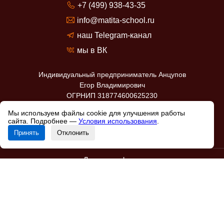
+7 (499) 938-43-35
info@matita-school.ru
наш Telegram-канал
мы в ВК
Индивидуальный предприниматель Анцупов
Егор Владимирович
ОГРНИП 318774600625230
ИНН 774335677420
Мы используем файлы cookie для улучшения работы
Юр. адрес: 358000, Республика Калмыкия
сайта. Подробнее —
Условия использования
.
г. Элиста ул. им Губаревича д.9 к.2 кв.11
Принять
Отклонить
Договор оферта
Политика конфиденциальности
Согласие на обработку персональных
данных
Согласие на получение новостной и
рекламной рассылки