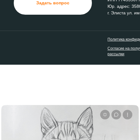
Задать вопрос
Юр. адрес: 358
г. Элиста ул. им
Политика конфид
Согласие на полу
рассылки