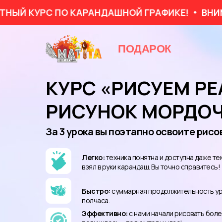
Й КУРС ПО КАРАНДАШНОЙ ГРАФИКЕ!
ВНИМАН
ПОДАРОК
КУРС «РИСУЕМ Р
РИСУНОК МОРДО
За 3 урока вы поэтапно освоите рис
Легко:
техника понятна и доступна даже тем
взял в руки карандаш. Вы точно справитесь!
Быстро:
суммарная продолжительность ур
полчаса.
Эффективно:
с нами начали рисовать более