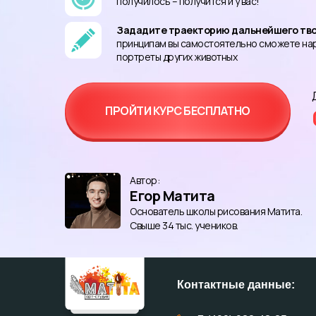
получилось – получится и у вас!
Зададите траекторию дальнейшего тво
принципам вы самостоятельно сможете на
портреты других животных
ПРОЙТИ КУРС БЕСПЛАТНО
Автор:
Егор Матита
Основатель школы рисования Матита.
Свыше 34 тыс. учеников.
Контактные данные: