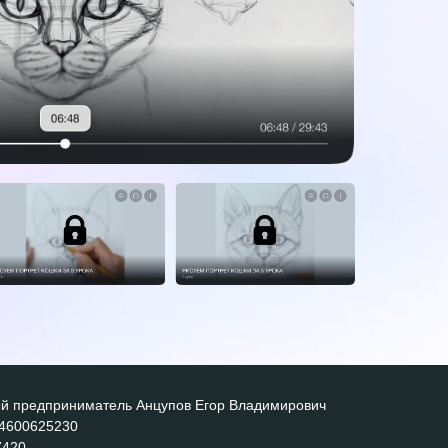
й предприниматель Анцупов Егор Владимирович
4600625230
7420