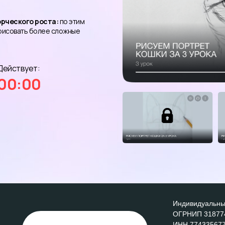
рческого роста:
по этим
рисовать более сложные
Действует:
00:00
Индивидуальны
ОГРНИП 31877
ИНН 77433567