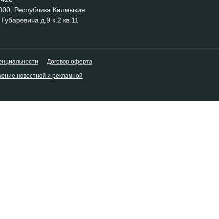
000, Республика Калмыкия
 Губаревича д.9 к.2 кв.11
енциальности
Договор оферта
чение новостной и рекламной