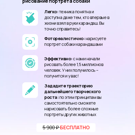
рисование портрета собаки
Легко:
техника понятна и
доступна даже тем, кто впервые в
жизни взял в руки карандаш. Вы
точно справитесь!
Фотореалистично:
нарисуете
портрет собаки карандашами
Эффективно:
с нами начали
рисовать более 1,5 миллионов
человек. У них получилось –
получится и у вас!
Зададите траекторию
дальнейшего творческого
роста:
по этим принципам вы
самостоятельно сможете
нарисовать более сложные
портреты других животных
5 900 ₽
БЕСПЛАТНО