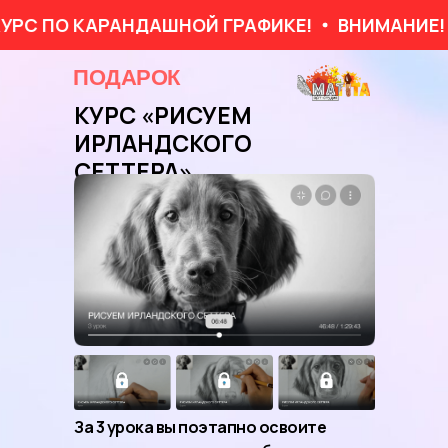
УРС ПО КАРАНДАШНОЙ ГРАФИКЕ!
ВНИМАНИЕ! 
ПОДАРОК
КУРС «
РИСУЕМ
ИРЛАНДСКОГО
СЕТТЕРА
»
За 3 урока вы поэтапно освоите