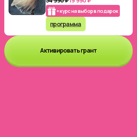
Вы не одиноки: кураторы и сообщество
помогут, вдохновят и подскажут на каждом
этапе.
Для всех возрастов
Неважно, сколько вам лет: главное — что у
вас есть желание.
Гибкий график
Учитесь в своём темпе, когда удобно. Уроки
короткие и понятные, без перегрузки.
Возможность заработка
Вы узнаете, как монетизировать
творчество — даже без продаж, спама и
вложений в рекламу.