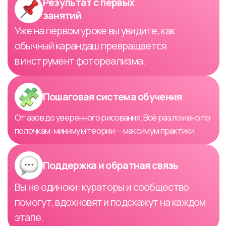
Пошагово запускать заработок на
творчестве:
от первых заказов до
стабильного дохода
Активировать грант