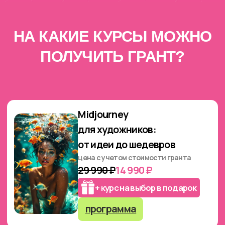
+ курс на выбор в подарок
программа
Как зарабатывать на
картинах
цена с учетом стоимости гранта
29 990 ₽
14 990 ₽
+ курс на выбор в подарок
программа
Портреты. Достижение
фотореализма 3.0
цена с учетом стоимости гранта
39 990 ₽
24 990 ₽
+ курс на выбор в подарок
программа
Графика
PRO