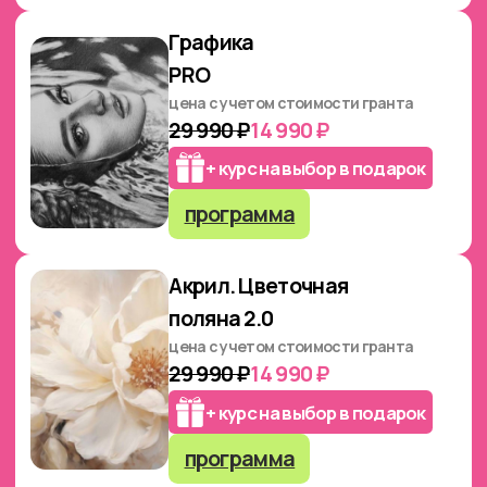
Графический дизайн с
нуля: от первых шагов до
портфолио
цена с учетом стоимости гранта
34 990 ₽
19 990 ₽
+ курс на выбор в подарок
программа
Реалистичные цветы
акварелью
цена с учетом стоимости гранта
29 990 ₽
14 990 ₽
+ курс на выбор в подарок
программа
Все секреты масляной
живописи
цена с учетом стоимости гранта