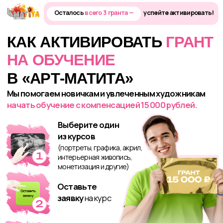
Осталось
всего 3 гранта —
успейте активировать!
КАК АКТИВИРОВАТЬ
ГРАНТ
НА ОБУЧЕНИЕ
В «АРТ-МАТИТА»
Мы помогаем новичкам и увлеченным художникам
начать обучение с компенсацией 15 000 рублей.
Выберите один
из курсов
(портреты, графика, акрил,
интерьерная живопись,
монетизация и другие)
Оставьте
заявку
на курс
Мы
компенсируем
стоимость
обучения
Активировать грант