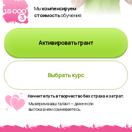
Выбрать курс
Начните путь в творчество без страха и затрат.
Мы верим в ваш талант — даже если
вы пока в нем сомневаетесь.
НА КАКИЕ КУРСЫ МОЖНО
ПОЛУЧИТЬ ГРАНТ?
Midjourney
для художников:
от идеи до шедевров
цена с учетом стоимости гранта
29 990 ₽
14 990 ₽