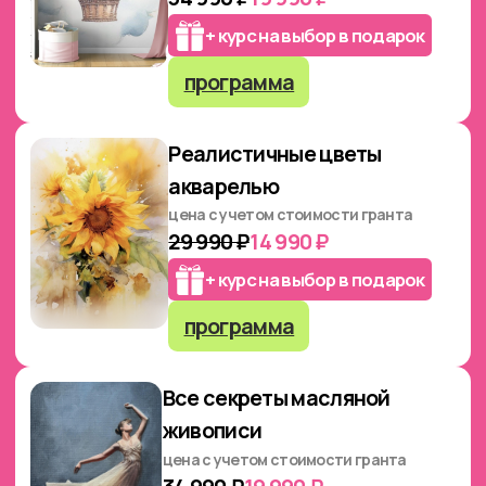
ПРЕИМУЩЕСТВА
ОБУЧЕНИЯ В ШКОЛЕ «АРТ-
МАТИТА»
Результат с первых
занятий
Уже на первом уроке вы увидите, как
обычный карандаш превращается
в инструмент фотореализма.
Пошаговая система обучения
От азов до уверенного рисования. Всё разложено по
полочкам: минимум теории — максимум практики
Поддержка и обратная связь