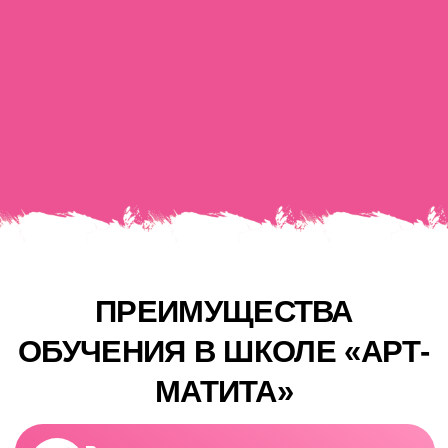
ВЫ НАУЧИТЕСЬ:
Создавать реалистичные портреты,
которые похожи на фотографии, даже
если вы сейчас не умеете рисовать
человека
Владеть техниками
графики, акрила,
пастели и интерьерной живописи
Работать с цветом, формой, тенью и
композицией —
без сложной теории
Делать современные
выразительные картины
, которые
можно повесить дома или продать