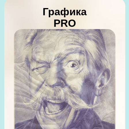
Бессрочный
доступ и
проверка
домашних
заданий
на всех
тарифах