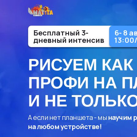
Бесплатный 3-
6- 8 а
дневный интенсив
13:00
РИСУЕМ КАК
ПРОФИ НА 
И НЕ ТОЛЬК
А если нет планшета - мы
научим 
на любом устройстве!