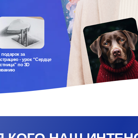
 подарок за
истрацию - урок “Сердце
стница” по 3D
ованию