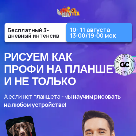
10- 11 августа
Бесплатный 3-
13:00/19:00 мск
дневный интенсив
РИСУЕМ КАК
ПРОФИ НА ПЛАНШЕТЕ
И НЕ ТОЛЬКО
А если нет планшета - мы
научим рисовать
на любом устройстве!