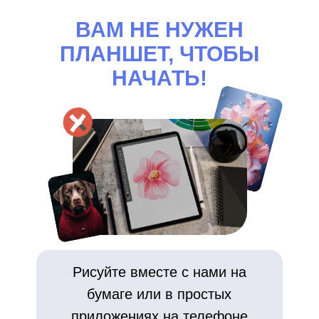
ВАШИ ПОДАРКИ
ВАМ НЕ НУЖЕН
Бонус за регистрацию - «Сердце и
ПЛАНШЕТ, ЧТОБЫ
лестница» по 3D рисованию
Бонус за участие в первом дне -
НАЧАТЬ!
видеоурок «Цветок акрилом»
Бонус за участие в втором дне -
Видеоурок «Котенок акрилом»
Рисуйте вместе с нами на
бумаге или в простых
приложениях на телефоне