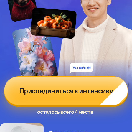
Присоединиться к интенсиву
осталось всего 4 места
Ваш подарок за
регистрацию - урок “Сердце
и лестница” по 3D
рисованию
ДЛЯ КОГО НАШ
ИНТЕНСИВ