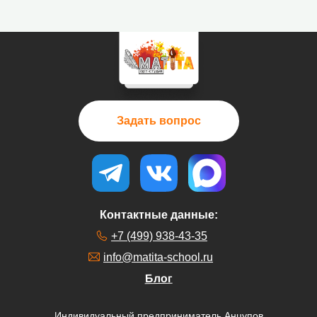
Задать вопрос
Контактные данные:
+7 (499) 938-43-35
info@matita-school.ru
Блог
Индивидуальный предприниматель Анцупов