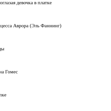
оглазая девочка в платке
цесса Аврора (Эль Фаннинг)
ды
на Гомес
пке