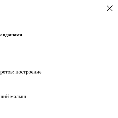
рандашами
ретов: построение
ящий малыш