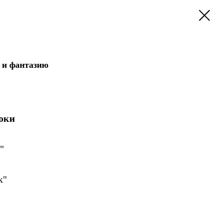
 и фантазию
оки
"
к"