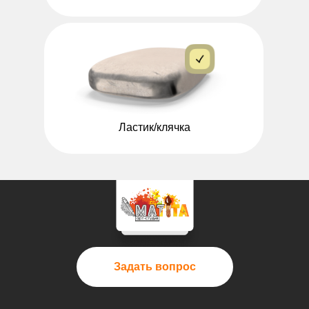
Ластик/клячка
Задать вопрос