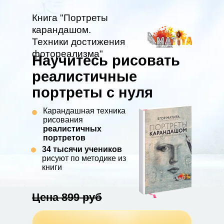
Книга "Портреты
карандашом.
Техники достижения
фотореализма"
Научитесь рисовать
реалистичные
портреты с нуля
Карандашная техника
рисования
реалистичных
портретов
34 тысячи учеников
рисуют по методике из
книги
Цена 899 руб