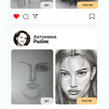
Антонина
Рыбак
Израиль