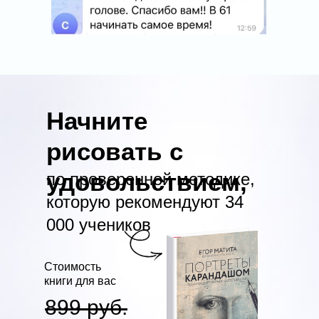
Начните
рисовать с
удовольствием,
по проверенной методике,
которую рекомендуют 34
000 учеников
Стоимость
книги для вас
899 руб.