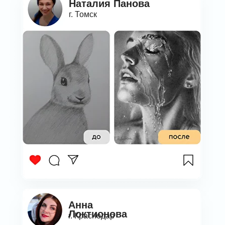
Наталия Панова
г. Томск
Анна
Локтионова
г. Краснодар