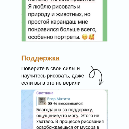
Начните рисовать с
удовольствием, по
Поддержка
проверенной методике,
Поверите в свои силы и
которую рекомендуют 34 000
научитесь рисовать, даже
учеников
если вы в это не верили