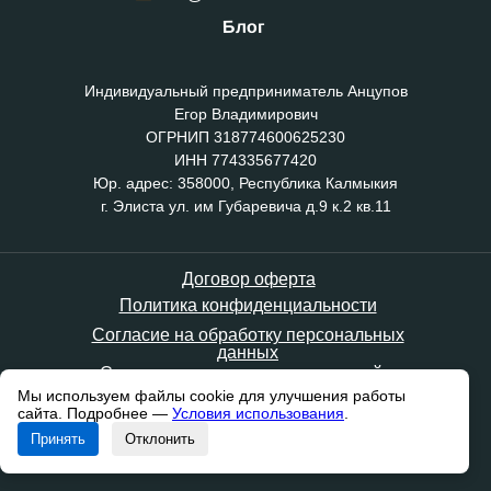
Блог
Индивидуальный предприниматель Анцупов
Егор Владимирович
ОГРНИП 318774600625230
ИНН 774335677420
Юр. адрес: 358000, Республика Калмыкия
г. Элиста ул. им Губаревича д.9 к.2 кв.11
Договор оферта
Политика конфиденциальности
Согласие на обработку персональных
данных
Согласие на получение новостной и
рекламной рассылки
Мы используем файлы cookie для улучшения работы
сайта. Подробнее —
Условия использования
.
© 2026. Все права
Принять
Отклонить
защищены