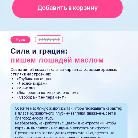
Добавить в корзину
33 990 руб
Курс
Сила и грация:
пишем лошадей маслом
Создадите 5 выразительных картин с лошадьми в разных
стилях и настроениях:
«Глубина взгляда»
«Лесной мираж»
«Инь и ян»
«Благородство в чёрно-золотом»
«Свобода и темперамент»
Освоите масляную живопись так, чтобы передавать характер
и пластику животного: глубину взгляда, движение, свет и
благородную фактуру.
Разберётесь, как работать с цветом и контрастами, чтобы
картины выглядели насыщенно, аккуратно и «дорого».
В результате у вас получится серия сильных, эффектных
работ, которые станут украшением интерьера или