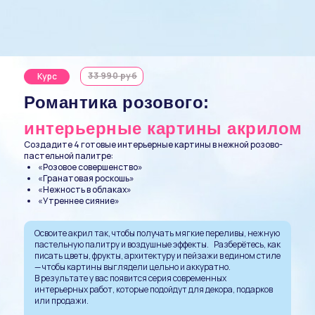
33 990 руб
Курс
Романтика розового:
интерьерные картины акрилом
Создадите 4 готовые интерьерные картины в нежной розово-
пастельной палитре:
«Розовое совершенство»
«Гранатовая роскошь»
«Нежность в облаках»
«Утреннее сияние»
Освоите акрил так, чтобы получать мягкие переливы, нежную
пастельную палитру и воздушные эффекты. Разберётесь, как
писать цветы, фрукты, архитектуру и пейзажи в едином стиле
— чтобы картины выглядели цельно и аккуратно.
В результате у вас появится серия современных
интерьерных работ, которые подойдут для декора, подарков
или продажи.