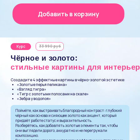
Добавить в корзину
33 990 руб
Курс
Чёрное и золото:
стильные картины для интерьер
Создадите 4 эффектные картины в чёрно-золотой эстетике:
«Золотые перья пеликана»
«Взгляд тигра»
«Тигр с золотыми полосами на скале»
«Зебра у водопоя»
Поймёте, как выстраивать благородный контраст: глубокий
чёрный как основа и сияющее золото как акцент, который
придаёт работе статус и выразительность.
Разберётесь, как добавлять золотые элементы так, чтобы
они выглядели дорого, аккуратно и не перегружали
композицию.