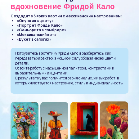
вдохновение Фридой Кало
Создадите 5 ярких картин с мексиканским настроением:
«Опунция в цвету»
«Портрет Фриды Кало»
«Сеньорита в сомбреро»
«Мексиканский кот»
«Букет в сапогах»
Погрузитесь в эстетику Фриды Кало и разберётесь, как
передавать характер, эмоцию и силу образа через цвет и
детали.
Освоите работу с насыщенной палитрой, контрастами и
выразительными акцентами.
В результате у вас получится серия смелых, живых работ, в
которых чувствуется настроение, стиль и индивидуальность.