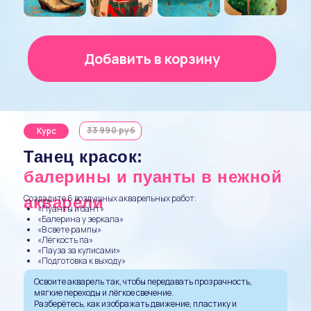
Добавить в корзину
33 990 руб
Курс
Танец красок:
балерины и пуанты в нежной
Создадите 6 воздушных акварельных работ:
акварели
«Пуанты и бант»
«Балерина у зеркала»
«В свете рампы»
«Лёгкость па»
«Пауза за кулисами»
«Подготовка к выходу»
Освоите акварель так, чтобы передавать прозрачность,
мягкие переходы и лёгкое свечение.
Разберётесь, как изображать движение, пластику и