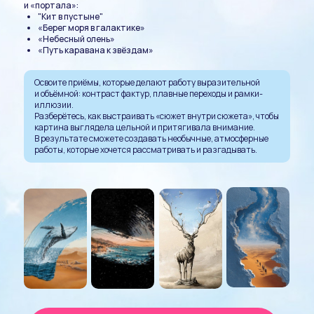
и «портала»:
"Кит в пустыне"
«Берег моря в галактике»
«Небесный олень»
«Путь каравана к звёздам»
Освоите приёмы, которые делают работу выразительной
и объёмной: контраст фактур, плавные переходы и рамки-
иллюзии.
Разберётесь, как выстраивать «сюжет внутри сюжета», чтобы
картина выглядела цельной и притягивала внимание.
В результате сможете создавать необычные, атмосферные
работы, которые хочется рассматривать и разгадывать.