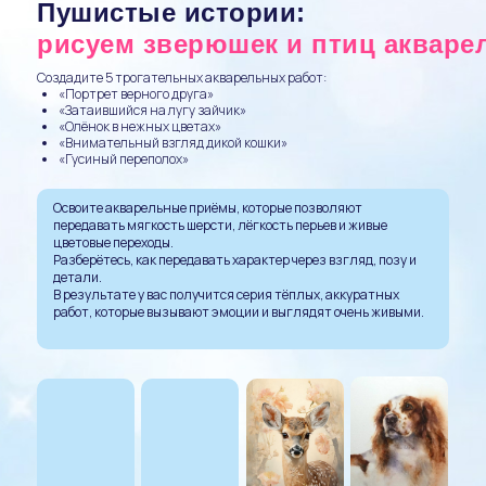
Пушистые истории:
рисуем зверюшек и птиц акваре
Создадите 5 трогательных акварельных работ:
«Портрет верного друга»
«Затаившийся на лугу зайчик»
«Олёнок в нежных цветах»
«Внимательный взгляд дикой кошки»
«Гусиный переполох»
Освоите акварельные приёмы, которые позволяют
передавать мягкость шерсти, лёгкость перьев и живые
цветовые переходы.
Разберётесь, как передавать характер через взгляд, позу и
детали.
В результате у вас получится серия тёплых, аккуратных
работ, которые вызывают эмоции и выглядят очень живыми.