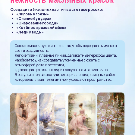
нежность масляных красок
Создадите 5 изящных картин в эстетике рококо:
«Лиловые грёзы»
«Сияние будуара»
«Очарование города»
«Котёнок и розовый шёлк»
«Леди у воды»
Освоите масляную живопись так, чтобы передавать мягкость,
свет и воздушность:
лёгкие ткани, плавные линии, деликатные переходы цвета.
Разберётесь, как создавать утончённые сюжеты с
атмосферой уюта и эстетики,
где каждая деталь выглядит аккуратно и гармонично.
В результате у вас получится серия лёгких, изящных работ,
которые выглядят элегантно и украшают пространство.