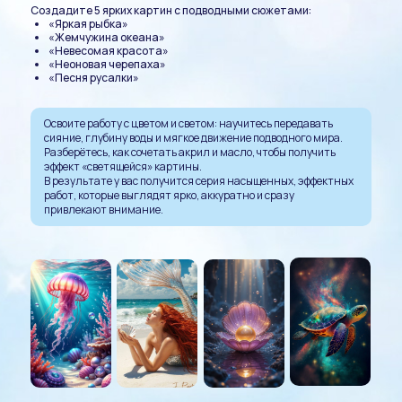
Создадите 5 ярких картин с подводными сюжетами:
«Яркая рыбка»
«Жемчужина океана»
«Невесомая красота»
«Неоновая черепаха»
«Песня русалки»
Освоите работу с цветом и светом: научитесь передавать
сияние, глубину воды и мягкое движение подводного мира.
Разберётесь, как сочетать акрил и масло, чтобы получить
эффект «светящейся» картины.
В результате у вас получится серия насыщенных, эффектных
работ, которые выглядят ярко, аккуратно и сразу
привлекают внимание.