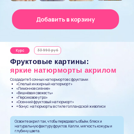
Добавить в корзину
33 990 руб
Курс
Фруктовые картины:
яркие натюрморты акрилом
Создадите 5 сочных натюрмортов с фруктами:
«Спелый инжирный натюрморт»
«Лимонное сияние»
«Вишнёвая свежесть»
«Персиковое утро»
«Осенний фруктовый натюрморт»
+ бонус: натюрморты в стиле голландской живописи
Освоите акрил так, чтобы передавать объём, блеск и
натуральную фактуру фруктов. Капли, мягкость кожуры и
глубину цвета.